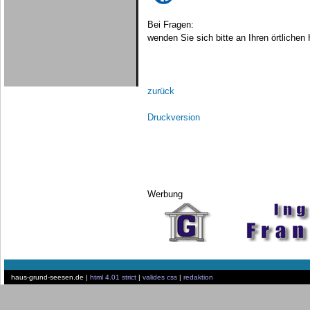
Bei Fragen:
wenden Sie sich bitte an Ihren örtliche
zurück
Druckversion
Werbung
haus-grund-seesen.de |
html 4.01 strict
|
valides css
|
redaktion