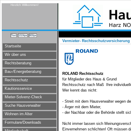
Herzlich Willkommen!
Vermieter- Rechtsschutzversicherung
Startseite
Wir über uns
Rechtsberatung
Bau-/Energieberatung
ROLAND Rechtsschutz
für Mitglieder des Haus & Grund
Rechtsschutz
Rechtsschutz nach Maß  Ihre individue
Kautionsservice
Wer kennt das nicht:
Mieter-Solvenz-Check
- Streit mit dem Hausverwalter wegen d
Suche Hausverwalter
- Ärger mit dem Mieter,
- der Nachbar oder die Behörde stellt sic
Wohnen im Alter
Formulare/Downloads
Nicht immer lassen sich Meinungsverschi
Einvernehmen schlichten! Oft müssen d
Mitgliedschaft