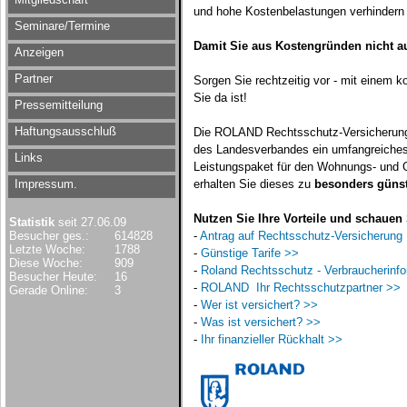
und hohe Kostenbelastungen verhindern j
Seminare/Termine
Damit Sie aus Kostengründen nicht au
Anzeigen
Partner
Sorgen Sie rechtzeitig vor - mit einem k
Sie da ist!
Pressemitteilung
Haftungsausschluß
Die ROLAND Rechtsschutz-Versicherungs-
des Landesverbandes ein umfangreiches 
Links
Leistungspaket für den Wohnungs- und G
Impressum.
erhalten Sie dieses zu
besonders güns
Nutzen Sie Ihre Vorteile und schauen 
Statistik
seit 27.06.09
Besucher ges.:
614828
-
Antrag auf Rechtsschutz-Versicherung
Letzte Woche:
1788
-
Günstige Tarife >>
Diese Woche:
909
-
Roland Rechtsschutz - Verbraucherinfo
Besucher Heute:
16
-
ROLAND  Ihr Rechtsschutzpartner >>
Gerade Online:
3
-
Wer ist versichert? >>
-
Was ist versichert? >>
-
Ihr finanzieller Rückhalt >>